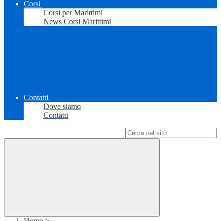
Corsi
Corsi per Marittimi
News Corsi Marittimi
Contatti
Dove siamo
Contatti
Campo di ricerca per le pagine del sito
Home
>