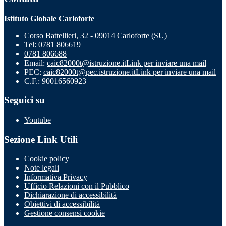
Istituto Globale Carloforte
Corso Battellieri, 32 - 09014 Carloforte (SU)
Tel:
0781 806619
0781 806688
Email:
caic82000t@istruzione.it
Link per inviare una mail
PEC:
caic82000t@pec.istruzione.it
Link per inviare una mail
C.F.: 90016560923
Seguici su
Youtube
Sezione Link Utili
Cookie policy
Note legali
Informativa Privacy
Ufficio Relazioni con il Pubblico
Dichiarazione di accessibilità
Obiettivi di accessibilità
Gestione consensi cookie