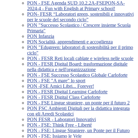
PON - FSE Agenda SUD 10.2.2A-FSEPON-SA-
2024-4 - Fun with English at Primary school!
PON- FESR “Laboratori green, sostenibili e innovativi
per le scuole del secondo ciclo”
PON "Successo Scolastico / Crescere insieme Scuola
Primaria"
PON Infanzia
PON Socialità, apprendimenti e accoglienza
PON "Edugreen: laboratori di sostenibilità per il primo
ciclo"
PON - FESR Reti locali cablate e wireless nelle scuole
PON - FESR Digital Board: trasformazione digitale
nella didattica e nell'organizzazione
PON - FSE Successo Scolastico Globale Carloforte
PON - FSE "A mare" lo sport
PON -FSE Amici Libri... Forever!
PON - FESR Digital Learning Carloforte
PON - FESR Digital Class Carloforte
PON - FSE Lingue straniere, un ponte per il futuro 2
PON FSC Ambienti Digitali per la didattica integrata
con gli Arredi Scolastici
PON FESR - Laboratori Innovativi
PON - FSE: Think Free - Liberté
PON - FSE: Lingue Straniere, un Ponte per il Futuro
PON - FSE: Issiamo le Vele