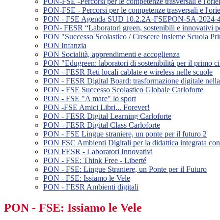
PON-FSE -Percorsi per le competenze trasversali e l'o
PON-FSE - Percorsi per le competenze trasversali e l'
PON - FSE Agenda SUD 10.2.2A-FSEPON-SA-2024-4 - F
PON- FESR “Laboratori green, sostenibili e innovativi pe
PON "Successo Scolastico / Crescere insieme Scuola Pri
PON Infanzia
PON Socialità, apprendimenti e accoglienza
PON "Edugreen: laboratori di sostenibilità per il primo c
PON - FESR Reti locali cablate e wireless nelle scuole
PON - FESR Digital Board: trasformazione digitale nella 
PON - FSE Successo Scolastico Globale Carloforte
PON - FSE "A mare" lo sport
PON -FSE Amici Libri... Forever!
PON - FESR Digital Learning Carloforte
PON - FESR Digital Class Carloforte
PON - FSE Lingue straniere, un ponte per il futuro 2
PON FSC Ambienti Digitali per la didattica integrata con 
PON FESR - Laboratori Innovativi
PON - FSE: Think Free - Liberté
PON - FSE: Lingue Straniere, un Ponte per il Futuro
PON - FSE: Issiamo le Vele
PON - FESR Ambienti digitali
PON - FSE: Issiamo le Vele