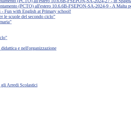
rientamento (PCTO) all'estero 10.6.6B-FSEPON-SA-2024-27 - In Spagna
orientamento (PCTO) all'estero 10.6.6B-FSEPON-SA-2024-9 - A Malta 
un with English at Primary school!
r le scuole del secondo ciclo”
maria"
iclo"
didattica e nell'organizzazione
gli Arredi Scolastici