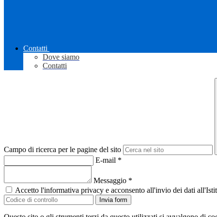
Contatti
Dove siamo
Contatti
Campo di ricerca per le pagine del sito
E-mail
*
Messaggio
*
Accetto l'informativa privacy e acconsento all'invio dei dati all'I
Invia form
Questo sito o gli strumenti terzi da questo utilizzati si avvalgono di coo