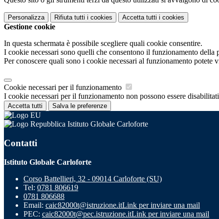
Personalizza
Rifiuta tutti
i cookies
Accetta tutti
i cookies
Gestione cookie
In questa schermata è possibile scegliere quali cookie consentire.
I cookie necessari sono quelli che consentono il funzionamento della pi
Per conoscere quali sono i cookie necessari al funzionamento potete v
Cookie necessari per il funzionamento
I cookie necessari per il funzionamento non possono essere disabilitati.
Accetta tutti
Salva le preferenze
Istituto Globale Carloforte
Contatti
Istituto Globale Carloforte
Corso Battellieri, 32 - 09014 Carloforte (SU)
Tel:
0781 806619
0781 806688
Email:
caic82000t@istruzione.it
Link per inviare una mail
PEC:
caic82000t@pec.istruzione.it
Link per inviare una mail