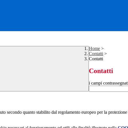
Home
>
Contatti
>
Contatti
Contatti
i campi contrassegnat
stituto secondo quanto stabilito dal regolamento europeo per la protezio
kie necessari al funzionamento ed utili alle finalità illustrate nella
COO