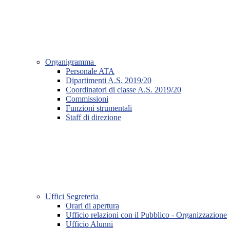
Organigramma
Personale ATA
Dipartimenti A.S. 2019/20
Coordinatori di classe A.S. 2019/20
Commissioni
Funzioni strumentali
Staff di direzione
Uffici Segreteria
Orari di apertura
Ufficio relazioni con il Pubblico - Organizzazione
Ufficio Alunni