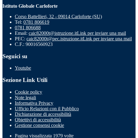
Istituto Globale Carloforte
Corso Battellieri, 32 - 09014 Carloforte (SU)
Tel:
0781 806619
0781 806688
Email:
caic82000t@istruzione.it
Link per inviare una mail
PEC:
caic82000t@pec.istruzione.it
Link per inviare una mail
C.F.: 90016560923
Seguici su
Youtube
Sezione Link Utili
Cookie policy
Note legali
Informativa Privacy
Ufficio Relazioni con il Pubblico
Dichiarazione di accessibilità
Obiettivi di accessibilità
Gestione consensi cookie
Pagina visualizzata 1979 volte