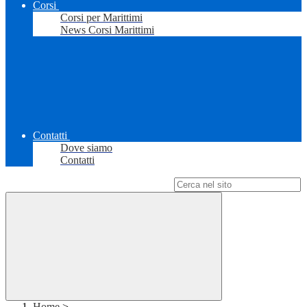
Corsi
Corsi per Marittimi
News Corsi Marittimi
Contatti
Dove siamo
Contatti
Campo di ricerca per le pagine del sito
Home
>