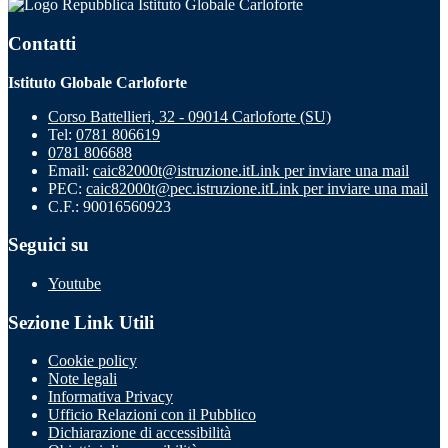
Istituto Globale Carloforte
Contatti
Istituto Globale Carloforte
Corso Battellieri, 32 - 09014 Carloforte (SU)
Tel:
0781 806619
0781 806688
Email:
caic82000t@istruzione.it
Link per inviare una mail
PEC:
caic82000t@pec.istruzione.it
Link per inviare una mail
C.F.: 90016560923
Seguici su
Youtube
Sezione Link Utili
Cookie policy
Note legali
Informativa Privacy
Ufficio Relazioni con il Pubblico
Dichiarazione di accessibilità