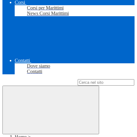
Corsi
Corsi per Marittimi
News Corsi Marittimi
Contatti
Dove siamo
Contatti
Campo di ricerca per le pagine del sito
Home
>