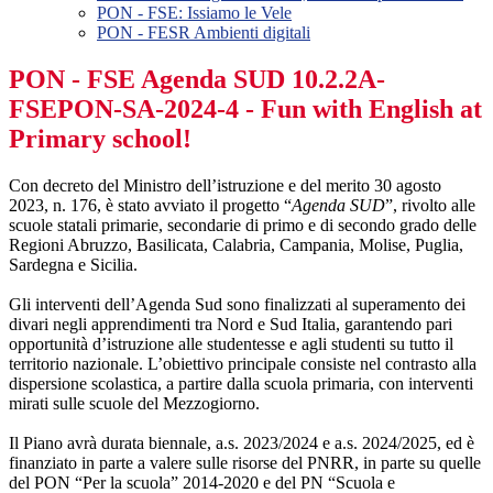
PON - FSE: Issiamo le Vele
PON - FESR Ambienti digitali
PON - FSE Agenda SUD 10.2.2A-
FSEPON-SA-2024-4 - Fun with English at
Primary school!
Con decreto del Ministro dell’istruzione e del merito 30 agosto
2023, n. 176, è stato avviato il progetto “
Agenda SUD
”, rivolto alle
scuole statali primarie, secondarie di primo e di secondo grado delle
Regioni Abruzzo, Basilicata, Calabria, Campania, Molise, Puglia,
Sardegna e Sicilia.
Gli interventi dell’Agenda Sud sono finalizzati al superamento dei
divari negli apprendimenti tra Nord e Sud Italia, garantendo pari
opportunità d’istruzione alle studentesse e agli studenti su tutto il
territorio nazionale. L’obiettivo principale consiste nel contrasto alla
dispersione scolastica, a partire dalla scuola primaria, con interventi
mirati sulle scuole del Mezzogiorno.
Il Piano avrà durata biennale, a.s. 2023/2024 e a.s. 2024/2025, ed è
finanziato in parte a valere sulle risorse del PNRR, in parte su quelle
del PON “Per la scuola” 2014-2020 e del PN “Scuola e