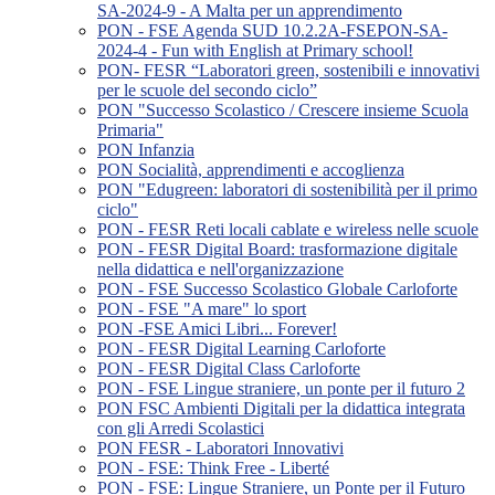
SA-2024-9 - A Malta per un apprendimento
PON - FSE Agenda SUD 10.2.2A-FSEPON-SA-
2024-4 - Fun with English at Primary school!
PON- FESR “Laboratori green, sostenibili e innovativi
per le scuole del secondo ciclo”
PON "Successo Scolastico / Crescere insieme Scuola
Primaria"
PON Infanzia
PON Socialità, apprendimenti e accoglienza
PON "Edugreen: laboratori di sostenibilità per il primo
ciclo"
PON - FESR Reti locali cablate e wireless nelle scuole
PON - FESR Digital Board: trasformazione digitale
nella didattica e nell'organizzazione
PON - FSE Successo Scolastico Globale Carloforte
PON - FSE "A mare" lo sport
PON -FSE Amici Libri... Forever!
PON - FESR Digital Learning Carloforte
PON - FESR Digital Class Carloforte
PON - FSE Lingue straniere, un ponte per il futuro 2
PON FSC Ambienti Digitali per la didattica integrata
con gli Arredi Scolastici
PON FESR - Laboratori Innovativi
PON - FSE: Think Free - Liberté
PON - FSE: Lingue Straniere, un Ponte per il Futuro