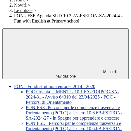
Novità
>
Le notizie
>
PON - FSE Agenda SUD 10.2.2A-FSEPON-SA-2024-4 -
Fun with English at Primary school!
Menu di
navigazione
PON - Fondi strutturali europei 2014 - 2020
POC Orienta.... MENTI - 10.1.6A-FDRPOC-SA-
2024-31 - Avviso 64310 del 23/04/2025 - POC -
Percorsi di Orientamento
PON-FSE -Percorsi per le competenze trasversali e
l'orientamento (PCTO) all'estero 10.6.6B-FSEPON-
SA-2024-27 - In Spagna per apprendere e crescere
PON-FSE - Percorsi per le competenze trasversali e
l'orientamento (PCTO) all'estero 10.6.6B-FSEPON-