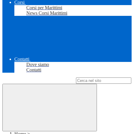
Corsi
Corsi per Marittimi
News Corsi Marittimi
Contatti
Dove siamo
Contatti
Campo di ricerca per le pagine del sito
Home
>