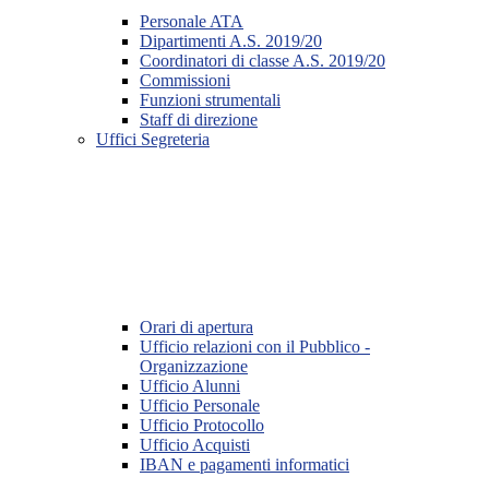
Personale ATA
Dipartimenti A.S. 2019/20
Coordinatori di classe A.S. 2019/20
Commissioni
Funzioni strumentali
Staff di direzione
Uffici Segreteria
Orari di apertura
Ufficio relazioni con il Pubblico -
Organizzazione
Ufficio Alunni
Ufficio Personale
Ufficio Protocollo
Ufficio Acquisti
IBAN e pagamenti informatici