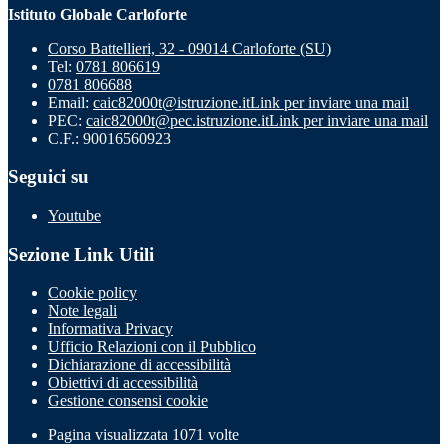
Istituto Globale Carloforte
Corso Battellieri, 32 - 09014 Carloforte (SU)
Tel:
0781 806619
0781 806688
Email:
caic82000t@istruzione.it
Link per inviare una mail
PEC:
caic82000t@pec.istruzione.it
Link per inviare una mail
C.F.: 90016560923
Seguici su
Youtube
Sezione Link Utili
Cookie policy
Note legali
Informativa Privacy
Ufficio Relazioni con il Pubblico
Dichiarazione di accessibilità
Obiettivi di accessibilità
Gestione consensi cookie
Pagina visualizzata 1071 volte