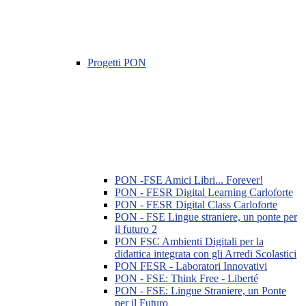
Progetti PON
PON -FSE Amici Libri... Forever!
PON - FESR Digital Learning Carloforte
PON - FESR Digital Class Carloforte
PON - FSE Lingue straniere, un ponte per
il futuro 2
PON FSC Ambienti Digitali per la
didattica integrata con gli Arredi Scolastici
PON FESR - Laboratori Innovativi
PON - FSE: Think Free - Liberté
PON - FSE: Lingue Straniere, un Ponte
per il Futuro