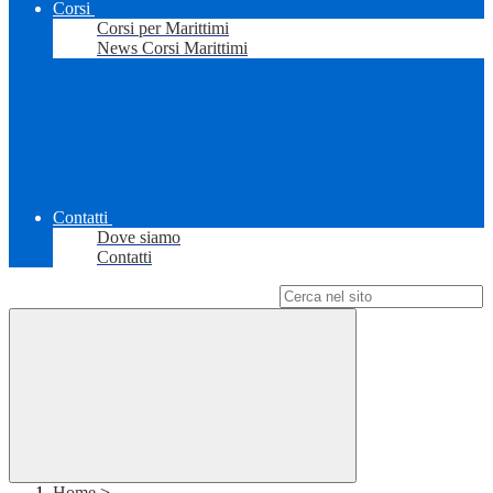
Corsi
Corsi per Marittimi
News Corsi Marittimi
Contatti
Dove siamo
Contatti
Campo di ricerca per le pagine del sito
Home
>