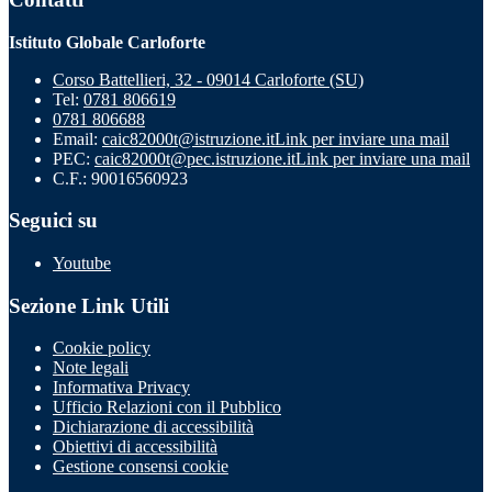
Istituto Globale Carloforte
Corso Battellieri, 32 - 09014 Carloforte (SU)
Tel:
0781 806619
0781 806688
Email:
caic82000t@istruzione.it
Link per inviare una mail
PEC:
caic82000t@pec.istruzione.it
Link per inviare una mail
C.F.: 90016560923
Seguici su
Youtube
Sezione Link Utili
Cookie policy
Note legali
Informativa Privacy
Ufficio Relazioni con il Pubblico
Dichiarazione di accessibilità
Obiettivi di accessibilità
Gestione consensi cookie