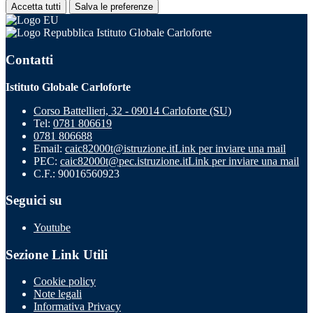
Accetta tutti
Salva le preferenze
Istituto Globale Carloforte
Contatti
Istituto Globale Carloforte
Corso Battellieri, 32 - 09014 Carloforte (SU)
Tel:
0781 806619
0781 806688
Email:
caic82000t@istruzione.it
Link per inviare una mail
PEC:
caic82000t@pec.istruzione.it
Link per inviare una mail
C.F.: 90016560923
Seguici su
Youtube
Sezione Link Utili
Cookie policy
Note legali
Informativa Privacy