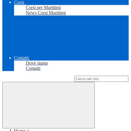
Corsi
Corsi per Marittimi
News Corsi Marittimi
Contatti
Dove siamo
Contatti
Campo di ricerca per le pagine del sito
Home
>