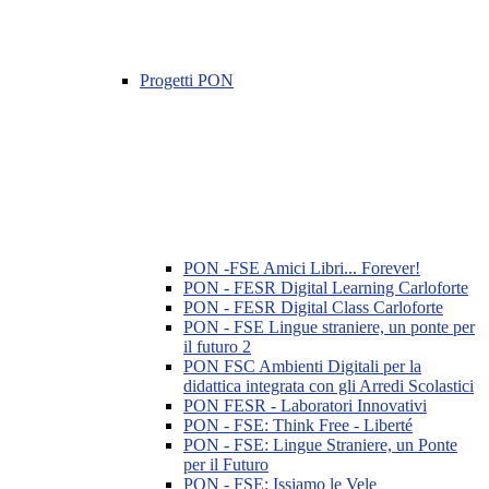
Progetti PON
PON -FSE Amici Libri... Forever!
PON - FESR Digital Learning Carloforte
PON - FESR Digital Class Carloforte
PON - FSE Lingue straniere, un ponte per
il futuro 2
PON FSC Ambienti Digitali per la
didattica integrata con gli Arredi Scolastici
PON FESR - Laboratori Innovativi
PON - FSE: Think Free - Liberté
PON - FSE: Lingue Straniere, un Ponte
per il Futuro
PON - FSE: Issiamo le Vele