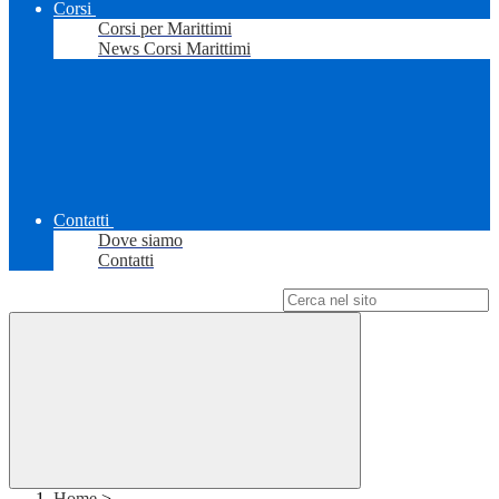
Corsi
Corsi per Marittimi
News Corsi Marittimi
Contatti
Dove siamo
Contatti
Campo di ricerca per le pagine del sito
Home
>