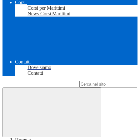
Corsi
Corsi per Marittimi
News Corsi Marittimi
Contatti
Dove siamo
Contatti
Campo di ricerca per le pagine del sito
Home
>