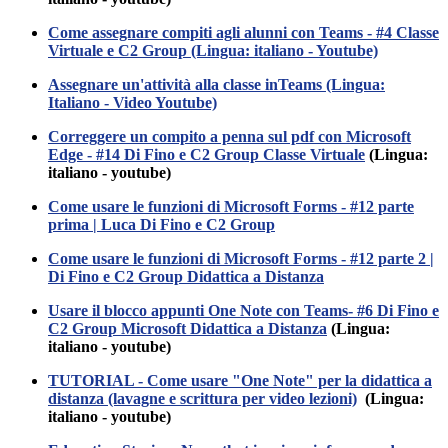
Come assegnare compiti agli alunni con Teams - #4 Classe
Virtuale e C2 Group (Lingua: italiano - Youtube)
Assegnare un'attività alla classe inTeams (Lingua:
Italiano - Video Youtube)
Correggere un compito a penna sul pdf con Microsoft
Edge - #14 Di Fino e C2 Group Classe Virtuale
(Lingua:
italiano - youtube)
Come usare le funzioni di Microsoft Forms - #12 parte
prima | Luca Di Fino e C2 Group
Come usare le funzioni di Microsoft Forms - #12 parte 2 |
Di Fino e C2 Group Didattica a Distanza
Usare il blocco appunti One Note con Teams- #6 Di Fino e
C2 Group Microsoft Didattica a Distanza
(Lingua:
italiano - youtube)
TUTORIAL - Come usare "One Note" per la didattica a
distanza (lavagne e scrittura per video lezioni)
(Lingua:
italiano - youtube)