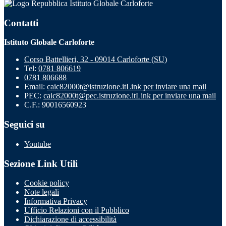
Istituto Globale Carloforte
Contatti
Istituto Globale Carloforte
Corso Battellieri, 32 - 09014 Carloforte (SU)
Tel:
0781 806619
0781 806688
Email:
caic82000t@istruzione.it
Link per inviare una mail
PEC:
caic82000t@pec.istruzione.it
Link per inviare una mail
C.F.: 90016560923
Seguici su
Youtube
Sezione Link Utili
Cookie policy
Note legali
Informativa Privacy
Ufficio Relazioni con il Pubblico
Dichiarazione di accessibilità