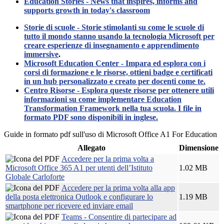
Education Stories - News that inspires, informs and
supports growth in today's classroom
Storie di scuole - Storie stimolanti su come le scuole di
tutto il mondo stanno usando la tecnologia Microsoft per
creare esperienze di insegnamento e apprendimento
immersive
.
Microsoft Education Center - Impara ed esplora con i
corsi di formazione e le risorse, ottieni badge e certificati
in un hub personalizzato e creato per docenti come te.
Centro Risorse - Esplora queste risorse per ottenere utili
informazioni su come implementare Education
Transformation Framework nella tua scuola. I file in
formato PDF sono disponibili in inglese.
Guide in formato pdf sull'uso di Microsoft Office A1 For Education
Allegato
Dimensione
Accedere per la prima volta a
Microsoft Office 365 A1 per utenti dell’Istituto
1.02 MB
Globale Carloforte
Accedere per la prima volta alla app
della posta elettronica Outlook e configurare lo
1.19 MB
smartphone per ricevere ed inviare email
Teams - Consentire di partecipare ad