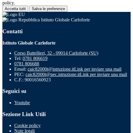
policy.
Accetta tutti
Salva le preferenze
Istituto Globale Carloforte
Contatti
Istituto Globale Carloforte
Corso Battellieri, 32 - 09014 Carloforte (SU)
Tel:
0781 806619
0781 806688
Email:
caic82000t@istruzione.it
Link per inviare una mail
PEC:
caic82000t@pec.istruzione.it
Link per inviare una mail
C.F.: 90016560923
Seguici su
Youtube
Sezione Link Utili
Cookie policy
Note legali