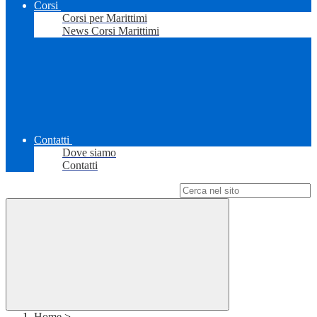
Corsi
Corsi per Marittimi
News Corsi Marittimi
Contatti
Dove siamo
Contatti
Campo di ricerca per le pagine del sito
Home
>