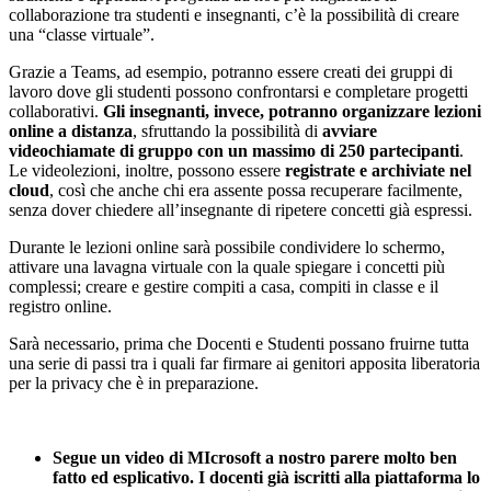
collaborazione tra studenti e insegnanti, c’è la possibilità di creare
una “classe virtuale”.
Grazie a Teams, ad esempio, potranno essere creati dei gruppi di
lavoro dove gli studenti possono confrontarsi e completare progetti
collaborativi.
Gli insegnanti, invece, potranno organizzare lezioni
online a distanza
, sfruttando la possibilità di
avviare
videochiamate di gruppo con un massimo di 250 partecipanti
.
Le videolezioni, inoltre, possono essere
registrate e archiviate nel
cloud
, così che anche chi era assente possa recuperare facilmente,
senza dover chiedere all’insegnante di ripetere concetti già espressi.
Durante le lezioni online sarà possibile condividere lo schermo,
attivare una lavagna virtuale con la quale spiegare i concetti più
complessi; creare e gestire compiti a casa, compiti in classe e il
registro online.
Sarà necessario, prima che Docenti e Studenti possano fruirne tutta
una serie di passi tra i quali far firmare ai genitori apposita liberatoria
per la privacy che è in preparazione.
Segue un video di MIcrosoft a nostro parere molto ben
fatto ed esplicativo. I docenti già iscritti alla piattaforma lo