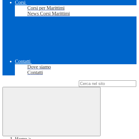
Corsi
Corsi per Marittimi
News Corsi Marittimi
Contatti
Dove siamo
Contatti
Campo di ricerca per le pagine del sito
Home
>