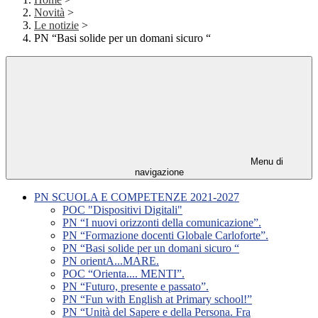
Novità
>
Le notizie
>
PN “Basi solide per un domani sicuro “
Menu di
navigazione
PN SCUOLA E COMPETENZE 2021-2027
POC "Dispositivi Digitali"
PN “I nuovi orizzonti della comunicazione”.
PN “Formazione docenti Globale Carloforte”.
PN “Basi solide per un domani sicuro “
PN orientA...MARE.
POC “Orienta.... MENTI”.
PN “Futuro, presente e passato”.
PN “Fun with English at Primary school!”
PN “Unità del Sapere e della Persona. Fra