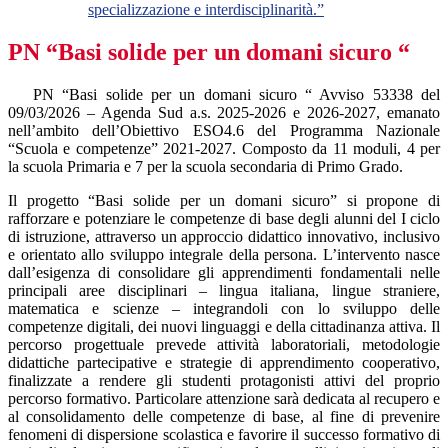
specializzazione e interdisciplinarità.”
PN “Basi solide per un domani sicuro “
PN “Basi solide per un domani sicuro “ Avviso 53338 del
09/03/2026 – Agenda Sud a.s. 2025-2026 e 2026-2027, emanato
nell’ambito dell’Obiettivo ESO4.6 del Programma Nazionale
“Scuola e competenze” 2021-2027. Composto da 11 moduli, 4 per
la scuola Primaria e 7 per la scuola secondaria di Primo Grado.
Il progetto “Basi solide per un domani sicuro” si propone di
rafforzare e potenziare le competenze di base degli alunni del I ciclo
di istruzione, attraverso un approccio didattico innovativo, inclusivo
e orientato allo sviluppo integrale della persona. L’intervento nasce
dall’esigenza di consolidare gli apprendimenti fondamentali nelle
principali aree disciplinari – lingua italiana, lingue straniere,
matematica e scienze – integrandoli con lo sviluppo delle
competenze digitali, dei nuovi linguaggi e della cittadinanza attiva. Il
percorso progettuale prevede attività laboratoriali, metodologie
didattiche partecipative e strategie di apprendimento cooperativo,
finalizzate a rendere gli studenti protagonisti attivi del proprio
percorso formativo. Particolare attenzione sarà dedicata al recupero e
al consolidamento delle competenze di base, al fine di prevenire
fenomeni di dispersione scolastica e favorire il successo formativo di