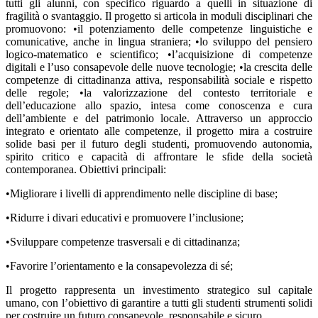
tutti gli alunni, con specifico riguardo a quelli in situazione di
fragilità o svantaggio. Il progetto si articola in moduli disciplinari che
promuovono: •il potenziamento delle competenze linguistiche e
comunicative, anche in lingua straniera; •lo sviluppo del pensiero
logico-matematico e scientifico; •l’acquisizione di competenze
digitali e l’uso consapevole delle nuove tecnologie; •la crescita delle
competenze di cittadinanza attiva, responsabilità sociale e rispetto
delle regole; •la valorizzazione del contesto territoriale e
dell’educazione allo spazio, intesa come conoscenza e cura
dell’ambiente e del patrimonio locale. Attraverso un approccio
integrato e orientato alle competenze, il progetto mira a costruire
solide basi per il futuro degli studenti, promuovendo autonomia,
spirito critico e capacità di affrontare le sfide della società
contemporanea. Obiettivi principali:
•Migliorare i livelli di apprendimento nelle discipline di base;
•Ridurre i divari educativi e promuovere l’inclusione;
•Sviluppare competenze trasversali e di cittadinanza;
•Favorire l’orientamento e la consapevolezza di sé;
Il progetto rappresenta un investimento strategico sul capitale
umano, con l’obiettivo di garantire a tutti gli studenti strumenti solidi
per costruire un futuro consapevole, responsabile e sicuro.