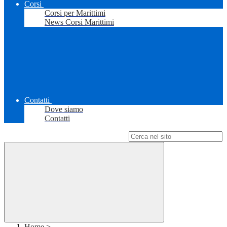
Corsi
Corsi per Marittimi
News Corsi Marittimi
Contatti
Dove siamo
Contatti
Campo di ricerca per le pagine del sito
Home
>