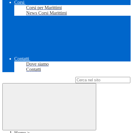
Corsi
Corsi per Marittimi
News Corsi Marittimi
Contatti
Dove siamo
Contatti
Campo di ricerca per le pagine del sito
Home
>