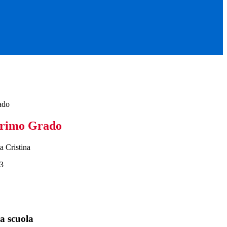
ado
Primo Grado
a Cristina
3
a scuola