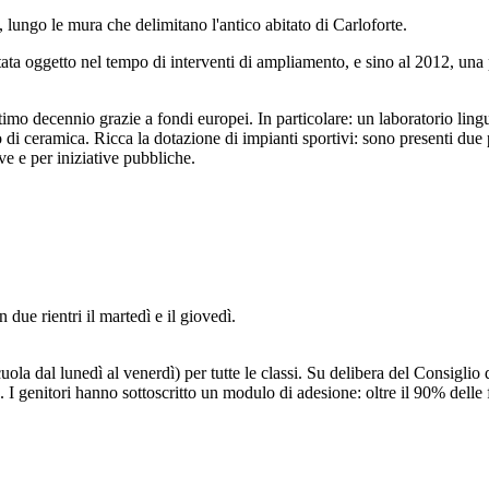
a, lungo le mura che delimitano l'antico abitato di Carloforte.
stata oggetto nel tempo di interventi di ampliamento, e sino al 2012, una pa
ultimo decennio grazie a fondi europei. In particolare: un laboratorio ling
 di ceramica. Ricca la dotazione di impianti sportivi: sono presenti due pa
ive e per iniziative pubbliche.
n due rientri il martedì e il giovedì.
ola dal lunedì al venerdì) per tutte le classi. Su delibera del Consiglio d
e. I genitori hanno sottoscritto un modulo di adesione: oltre il 90% delle