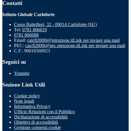
Contatti
Istituto Globale Carloforte
Corso Battellieri, 32 - 09014 Carloforte (SU)
Tel:
0781 806619
0781 806688
Email:
caic82000t@istruzione.it
Link per inviare una mail
PEC:
caic82000t@pec.istruzione.it
Link per inviare una mail
C.F.: 90016560923
Seguici su
Youtube
Sezione Link Utili
Cookie policy
Note legali
Informativa Privacy
Ufficio Relazioni con il Pubblico
Dichiarazione di accessibilità
Obiettivi di accessibilità
Gestione consensi cookie