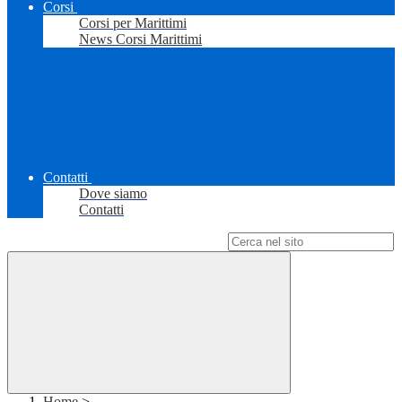
Corsi
Corsi per Marittimi
News Corsi Marittimi
Contatti
Dove siamo
Contatti
Campo di ricerca per le pagine del sito
Home
>