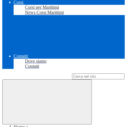
Corsi
Corsi per Marittimi
News Corsi Marittimi
Contatti
Dove siamo
Contatti
Campo di ricerca per le pagine del sito
Home
>