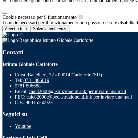
Per conoscere quali sono i cookie necessari al funzionamento potete v
Cookie necessari per il funzionamento
I cookie necessari per il funzionamento non possono essere disabilitati.
Accetta tutti
Salva le preferenze
Istituto Globale Carloforte
Contatti
Istituto Globale Carloforte
Corso Battellieri, 32 - 09014 Carloforte (SU)
Tel:
0781 806619
0781 806688
Email:
caic82000t@istruzione.it
Link per inviare una mail
PEC:
caic82000t@pec.istruzione.it
Link per inviare una mail
C.F.: 90016560923
Seguici su
Youtube