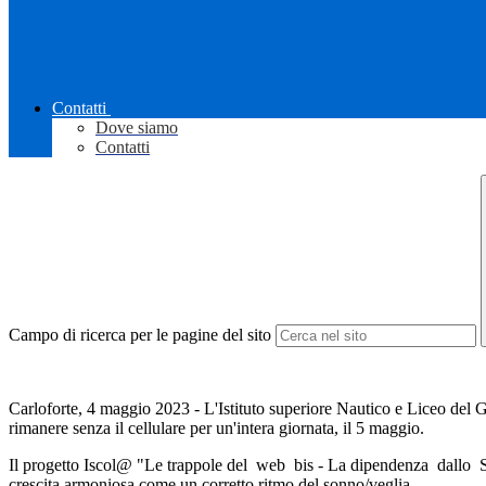
Contatti
Dove siamo
Contatti
Campo di ricerca per le pagine del sito
Carloforte, 4 maggio 2023 - L'Istituto superiore Nautico e Liceo del Glo
rimanere senza il cellulare per un'intera giornata, il 5 maggio.
Il progetto Iscol@ "Le trappole del
web
bis - La dipendenza
dallo
crescita armoniosa come un corretto ritmo del sonno/veglia.