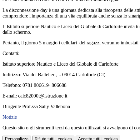
La disconnessione-day è una giornata dedicata alla riscoperta delle attiv
comprendere l'importanza di una vita equilibrata anche senza lo smar
L'Istituto superiore Nautico e Liceo del Globale di Carloforte invita tut
dallo schermo.
Pertanto, il giorno 5 maggio i cellulari
dei ragazzi verranno imbustati e
Contatti:
Istituto superiore Nautico e Liceo del Globale di Carloforte
Indirizzo: Via dei Battelieri,
- 09014 Carloforte (CI)
Telefono: 0781 806619- 806688
E-mail: caic82000t@istruzione.it
Dirigente Prof.ssa Sally Vallebona
Notizie
Questo sito o gli strumenti terzi da questo utilizzati si avvalgono di coo
Personalizza
Rifiuta tutti
i cookies
Accetta tutti
i cookies