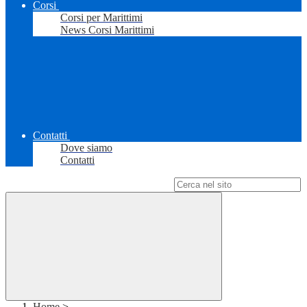
Corsi
Corsi per Marittimi
News Corsi Marittimi
Contatti
Dove siamo
Contatti
Campo di ricerca per le pagine del sito
Home
>