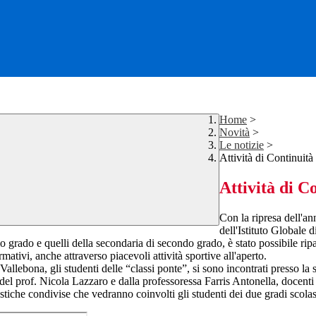
Home
>
Novità
>
Le notizie
>
Attività di Continuit
Attività di C
Con la ripresa dell'an
dell'Istituto Globale d
 grado e quelli della secondaria di secondo grado, è stato possibile ripart
mativi, anche attraverso piacevoli attività sportive all'aperto.
 Vallebona, gli studenti delle “classi ponte”, si sono incontrati presso 
del prof. Nicola Lazzaro e dalla professoressa Farris Antonella, docenti
astiche condivise che vedranno coinvolti gli studenti dei due gradi scolast