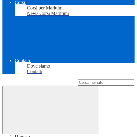
Corsi
Corsi per Marittimi
News Corsi Marittimi
Contatti
Dove siamo
Contatti
Campo di ricerca per le pagine del sito
Home
>