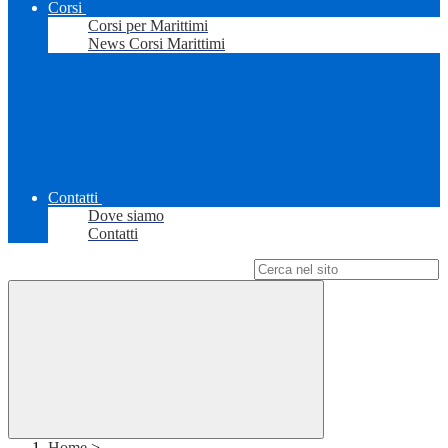
Corsi
Corsi per Marittimi
News Corsi Marittimi
Contatti
Dove siamo
Contatti
Campo di ricerca per le pagine del sito
Home
>