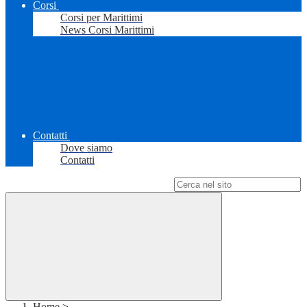
Corsi
Corsi per Marittimi
News Corsi Marittimi
Contatti
Dove siamo
Contatti
Campo di ricerca per le pagine del sito
Home
>