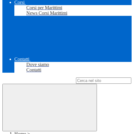
Corsi
Corsi per Marittimi
News Corsi Marittimi
Contatti
Dove siamo
Contatti
Campo di ricerca per le pagine del sito
Home
>