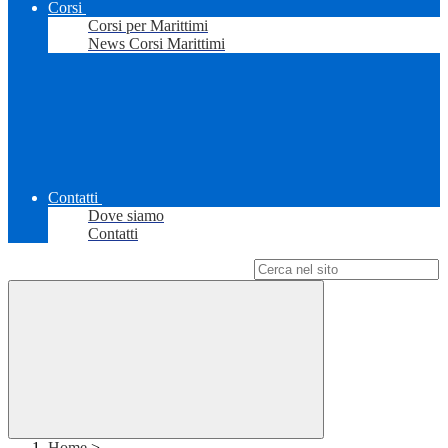
Corsi
Corsi per Marittimi
News Corsi Marittimi
Contatti
Dove siamo
Contatti
Campo di ricerca per le pagine del sito
Home
>