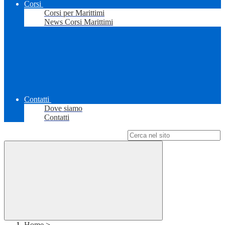
Corsi
Corsi per Marittimi
News Corsi Marittimi
Contatti
Dove siamo
Contatti
Campo di ricerca per le pagine del sito
Home
>