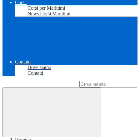
Corsi
Corsi per Marittimi
News Corsi Marittimi
Contatti
Dove siamo
Contatti
Campo di ricerca per le pagine del sito
Home
>