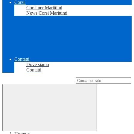
Corsi
Corsi per Marittimi
News Corsi Marittimi
Contatti
Dove siamo
Contatti
Campo di ricerca per le pagine del sito
Home
>