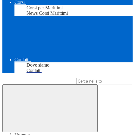
Corsi
Corsi per Marittimi
News Corsi Marittimi
Contatti
Dove siamo
Contatti
Campo di ricerca per le pagine del sito
Home
>