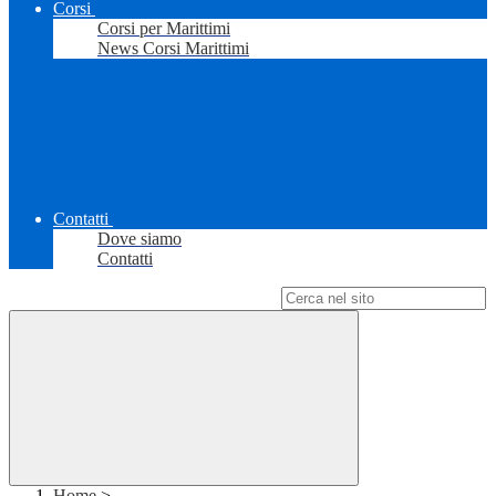
Corsi
Corsi per Marittimi
News Corsi Marittimi
Contatti
Dove siamo
Contatti
Campo di ricerca per le pagine del sito
Home
>