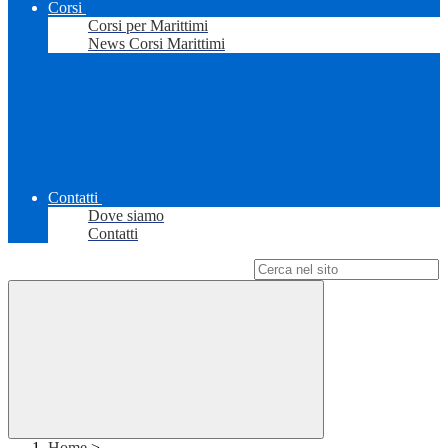
Corsi
Corsi per Marittimi
News Corsi Marittimi
Contatti
Dove siamo
Contatti
Campo di ricerca per le pagine del sito
Home
>