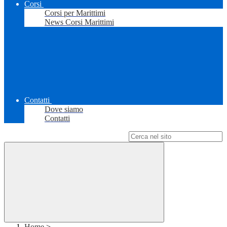
Corsi
Corsi per Marittimi
News Corsi Marittimi
Contatti
Dove siamo
Contatti
Campo di ricerca per le pagine del sito
Home
>