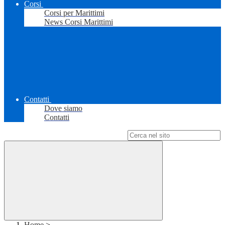
Corsi
Corsi per Marittimi
News Corsi Marittimi
Contatti
Dove siamo
Contatti
Campo di ricerca per le pagine del sito
Home
>