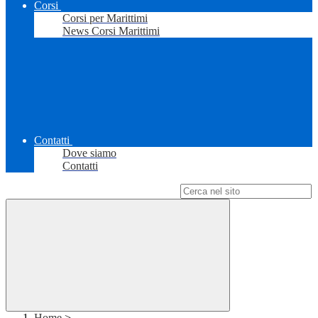
Corsi
Corsi per Marittimi
News Corsi Marittimi
Contatti
Dove siamo
Contatti
Campo di ricerca per le pagine del sito
Home
>