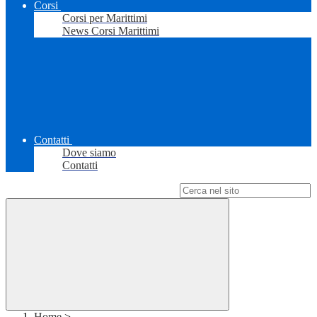
Corsi
Corsi per Marittimi
News Corsi Marittimi
Contatti
Dove siamo
Contatti
Campo di ricerca per le pagine del sito
Home
>