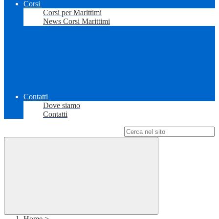
Corsi
Corsi per Marittimi
News Corsi Marittimi
Contatti
Dove siamo
Contatti
Campo di ricerca per le pagine del sito
Home
>